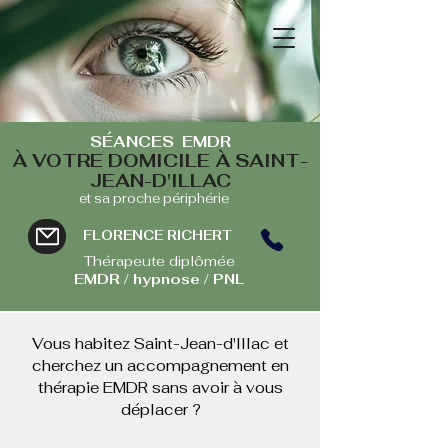
SÉANCES EMDR
À VOTRE DOMICILE À SAINT-
JEAN-D'ILLAC
et sa proche périphérie
FLORENCE RICHERT
Thérapeute diplômée
EMDR / hypnose / PNL
Vous habitez Saint-Jean-d'Illac et
cherchez un accompagnement en
thérapie EMDR sans avoir à vous
déplacer ?