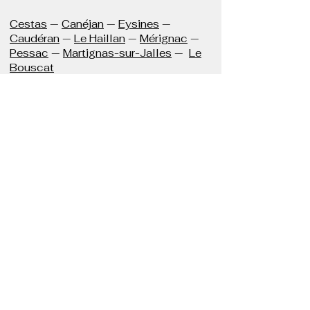
Cestas
—
Canéjan
—
Eysines
—
Caudéran
—
Le Haillan
—
Mérignac
—
Pessac
—
Martignas-sur-Jalles
—
Le
Bouscat
Questions fréquentes sur
l'EMDR
Quel est le prix d'une séance
?
Le prix d’une séance d’EMDR est de 80
€ l'heure. Les séances se déroulent à
votre domicile, sans frais de
déplacement supplémentaires de votre
côté.
Est-ce que l'EMDR est
efficace ?
Oui. De nombreuses études cliniques
contrôlées et randomisées démontrent